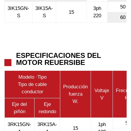
50
3IK15GN-
3IK15A-
3ph
15
S
S
220
60
ESPECIFICACIONES DEL
MOTOR REUERSIBE
Modelo ·Tipo
Tipo de cable
Producción
Voltaje
Frecue
conductor
fuerza
V
Hz
W.
Eje del
Eje
piñón
redondo
50
3RK15GN-
3RK15A-
1ph
15