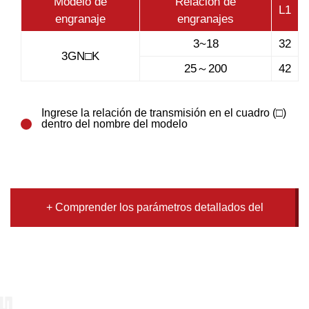
Modelo de
Relación de
L1
engranaje
engranajes
3~18
32
3GN□K
25～200
42
Ingrese la relación de transmisión en el cuadro (□)
dentro del nombre del modelo
+ Comprender los parámetros detallados del
producto