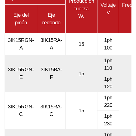
Producción
Voltaje
Frecu
fuerza
V
H
Eje del
Eje
W.
piñón
redondo
5
3IK15RGN-
3IK15RA-
1ph
15
A
A
100
6
1ph
110
3IK15RGN-
3IK15BA-
15
6
E
F
1ph
120
1ph
220
3IK15RGN-
3IK15RA-
15
5
C
C
1ph
230
1ph