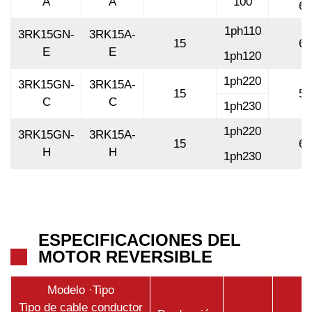
A
A
100
60
1ph110
3RK15GN-
3RK15A-
15
60
E
E
1ph120
1ph220
3RK15GN-
3RK15A-
15
50
C
C
1ph230
1ph220
3RK15GN-
3RK15A-
15
60
H
H
1ph230
ESPECIFICACIONES DEL
MOTOR REVERSIBLE
Modelo ·Tipo
Tipo de cable conductor