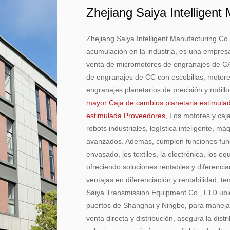
Zhejiang Saiya Intelligent
Zhejiang Saiya Intelligent Manufacturing C
acumulación en la industria, es una empresa
venta de micromotores de engranajes de C
de engranajes de CC con escobillas, motore
engranajes planetarios de precisión y rodil
mayor Caja de cambios planetaria estimula
estimulada Proveedores
, Los motores y caj
robots industriales, logística inteligente,
avanzados. Además, cumplen funciones fund
envasado, los textiles, la electrónica, los e
ofreciendo soluciones rentables y diferenci
ventajas en diferenciación y rentabilidad,
Saiya Transmission Equipment Co., LTD ubi
puertos de Shanghai y Ningbo, para manejar
venta directa y distribución, asegura la distr