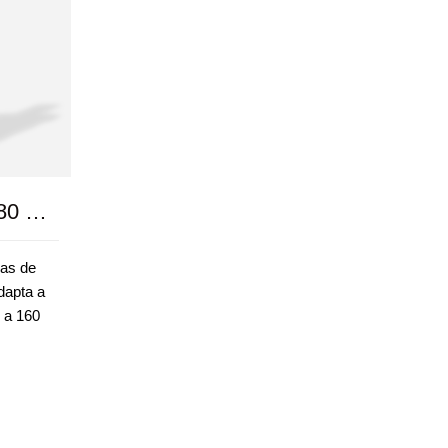
Serie SPF 40 60 80 120 160
das de
dapta a
 a 160